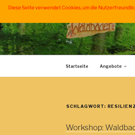
Zum
Diese Seite verwendet Cookies, um die Nutzerfreundli
Inhalt
springen
WALDBADE
für Erwachsene, Jugendliche 
Startseite
Angebote
SCHLAGWORT:
RESILIEN
Workshop: Waldbad