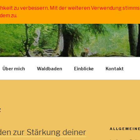
chkeit zu verbessern. Mit der weiteren Verwendung stimms
dem zu.
N IN DER SÜDWESTP
und Kinder
Über mich
Waldbaden
Einblicke
Kontakt
Z
ALLGEMEINE
en zur Stärkung deiner