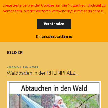
Zum
Diese Seite verwendet Cookies, um die Nutzerfreundlichkeit zu
Inhalt
verbessern. Mit der weiteren Verwendung stimmst du dem zu.
springen
Verstanden
WALDBADEN IN DER
für Erwachsene, Jugendliche und Kinder
SÜDWESTPFALZ
Menü
Datenschutzerklärung
BILDER
VERÖFFENTLICHT
JANUAR 12, 2021
AM
Waldbaden in der RHEINPFALZ…