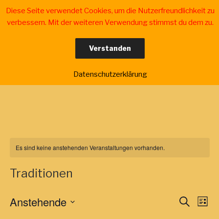
Zum
Diese Seite verwendet Cookies, um die Nutzerfreundlichkeit zu
Inhalt
verbessern. Mit der weiteren Verwendung stimmst du dem zu.
springen
Verstanden
WALDBADEN IN DER
für Erwachsene, Jugendliche und Kinder
SÜDWESTPFALZ
Menü
Datenschutzerklärung
Es sind keine anstehenden Veranstaltungen vorhanden.
Traditionen
Anstehende
V
V
S
L
u
e
e
i
D