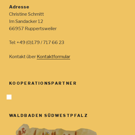
e
h
Adresse
n
e
Christine Schmitt
-
Im Sandacker 12
u
N
66957 Ruppertsweiler
n
a
d
v
Tel: +49 (0)179 / 717 66 23
A
i
n
g
Kontakt über
Kontaktformular
s
a
t
i
i
c
KOOPERATIONSPARTNER
o
h
n
t
e
n
WALDBADEN SÜDWESTPFALZ
,
N