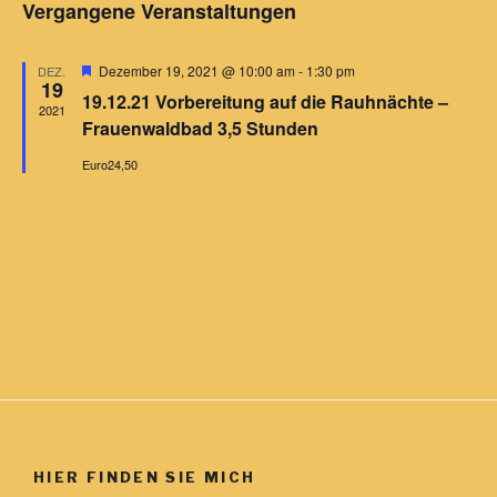
c
Vergangene Veranstaltungen
s
r
a
r
h
t
a
e
t
a
e
n
H
u
Dezember 19, 2021 @ 10:00 am
-
1:30 pm
DEZ.
n
19
e
s
m
19.12.21 Vorbereitung auf die Rauhnächte –
r
2021
s
t
v
w
Frauenwaldbad 3,5 Stunden
o
t
a
ä
r
Euro24,50
a
g
h
l
e
l
l
t
h
o
e
u
t
b
n
n
e
u
n
.
g
n
A
g
n
e
s
n
i
S
c
u
h
HIER FINDEN SIE MICH
t
c