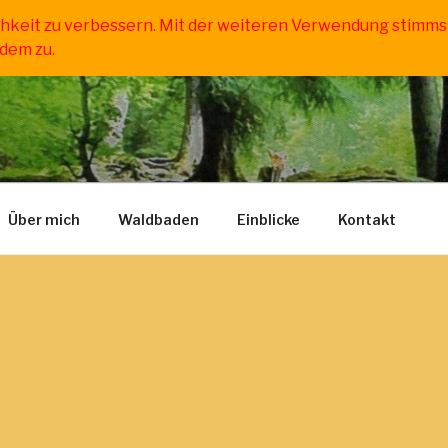
chkeit zu verbessern. Mit der weiteren Verwendung stimms
dem zu.
N IN DER SÜDWESTP
und Kinder
Über mich
Waldbaden
Einblicke
Kontakt