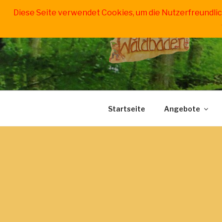
Zum
Diese Seite verwendet Cookies, um die Nutzerfreundli
Inhalt
springen
WALDBADE
für Erwachsene, Jugendliche 
Startseite
Angebote