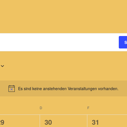
S
Es sind keine anstehenden Veranstaltungen vorhanden.
H
i
n
TTWOCH
D
DONNERSTAG
F
FREITAG
w
e
0
0
0
29
30
31
i